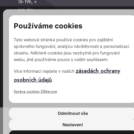
16-19h, v
o
n
jiné dny
k
g
po tel
-
Používáme cookies
domluvě.
b
Prodejna
a
Tato webová stránka používá cookies pro zajištění
otevřena
s
správného fungování, analýzu návštěvnosti a personalizaci
v
k
obsahu. Některé cookies jsou nezbytné pro fungování
provozní
e
webu, jiné používáme pouze s vaším souhlasem.
době
t
zásadách ochrany
střelnice.
Více informací najdete v našich
osobních údajů
.
Web vytvořila
Správa cookies Ellitie.com
agentura
Odmítnout vše
Nastavení