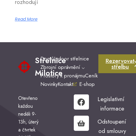
rozhodují
Read More
Střelnice
Domů
Indoor střelnice
Rezervovat
střelbu
Zbrojní oprávnění ⌵
Milotice
Prostory k pronájmu
Ceník
Novinky
Kontakt
E-shop
F
S
Otevřeno
Legislativní
a
h
každou
informace
c
o
neděli 9-
e
p
Odstoupení
13h, úterý
b
p
a čtvrtek
od smlouvy
o
i